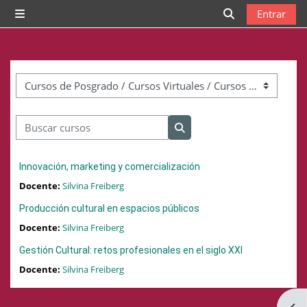
Salta al contenido principal
Entrar
Panel lateral
Selector de bú
Categorías
Buscar cursos
Buscar cursos
Innovación, marketing y comercialización
Docente:
Silvina Freiberg
Producción cultural en espacios públicos
Docente:
Silvina Freiberg
Gestión Cultural: retos profesionales en el siglo XXI
Docente:
Silvina Freiberg